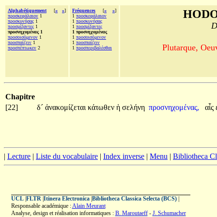
Alphabétiquement
[
«
»
]
Fréquences
[
«
»
]
HODO
προσκεφάλαιον
1
1
προσκεφάλαιον
προσκυνήσας
1
1
προσκυνήσας
D
προσμίξαντες
1
1
προσμίξαντες
προσνηχομένας 1
1 προσνηχομένας
προσοισόμενον
1
1
προσοισόμενον
προσπαίζειν
1
1
προσπαίζειν
Plutarque, Oeu
προσπέπτωκεν
2
1
προσπεριβαλέσθαι
Chapitre
[22]
δ´
ἀνακομίζεται
κάτωθεν
ἡ
σελήνη
προσνηχομένας,
αἷς
|
Lecture
|
Liste du vocabulaire
|
Index inverse
|
Menu
|
Bibliotheca C
UCL
|
FLTR
|
Itinera Electronica
|
Bibliotheca Classica Selecta (BCS)
|
Responsable académique :
Alain Meurant
Analyse, design et réalisation informatiques :
B. Maroutaeff
-
J. Schumacher