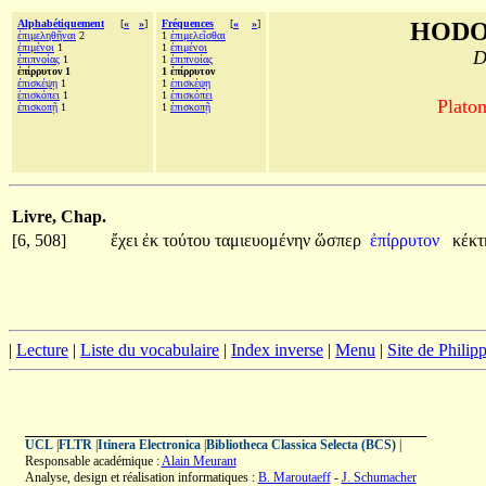
Alphabétiquement
[
«
»
]
Fréquences
[
«
»
]
HODO
ἐπιμεληθῆναι
2
1
ἐπιμελεῖσθαι
ἐπιμένοι
1
1
ἐπιμένοι
D
ἐπιπνοίας
1
1
ἐπιπνοίας
ἐπίρρυτον 1
1 ἐπίρρυτον
ἐπισκέψῃ
1
1
ἐπισκέψῃ
ἐπισκόπει
1
1
ἐπισκόπει
Platon
ἐπισκοπῇ
1
1
ἐπισκοπῇ
Livre, Chap.
[6, 508]
ἔχει
ἐκ
τούτου
ταμιευομένην
ὥσπερ
ἐπίρρυτον
κέκτ
|
Lecture
|
Liste du vocabulaire
|
Index inverse
|
Menu
|
Site de Phili
UCL
|
FLTR
|
Itinera Electronica
|
Bibliotheca Classica Selecta (BCS)
|
Responsable académique :
Alain Meurant
Analyse, design et réalisation informatiques :
B. Maroutaeff
-
J. Schumacher