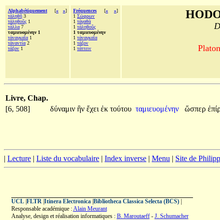
Alphabétiquement
[
«
»
]
Fréquences
[
«
»
]
HODO
τἀληθῆ
3
1
Σώφρων
τἀληθοῦς
1
1
τἀγαθά
D
τἆλλα
7
1
τἀληθοῦς
ταμιευομένην 1
1 ταμιευομένην
τἀναγκαῖα
1
1
τἀναγκαῖα
τἀναντία
2
1
τάξον
Platon
τάξον
1
1
τάττειν
Livre, Chap.
[6, 508]
δύναμιν
ἣν
ἔχει
ἐκ
τούτου
ταμιευομένην
ὥσπερ
ἐπί
|
Lecture
|
Liste du vocabulaire
|
Index inverse
|
Menu
|
Site de Phili
UCL
|
FLTR
|
Itinera Electronica
|
Bibliotheca Classica Selecta (BCS)
|
Responsable académique :
Alain Meurant
Analyse, design et réalisation informatiques :
B. Maroutaeff
-
J. Schumacher