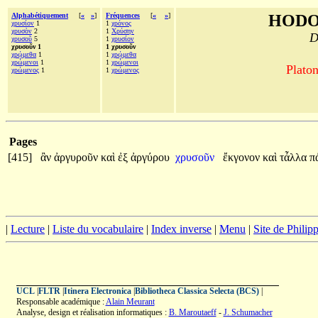
Alphabétiquement
[
«
»
]
Fréquences
[
«
»
]
HODO
χρυσίον
1
1
χρόνος
χρυσὸν
2
1
Χρύσην
D
χρυσοῦ
5
1
χρυσίον
χρυσοῦν 1
1 χρυσοῦν
χρῴμεθα
1
1
χρῴμεθα
χρώμενοι
1
1
χρώμενοι
Platon
χρώμενος
1
1
χρώμενος
Pages
[415]
ἂν
ἀργυροῦν
καὶ
ἐξ
ἀργύρου
χρυσοῦν
ἔκγονον
καὶ
τἆλλα
π
|
Lecture
|
Liste du vocabulaire
|
Index inverse
|
Menu
|
Site de Phili
UCL
|
FLTR
|
Itinera Electronica
|
Bibliotheca Classica Selecta (BCS)
|
Responsable académique :
Alain Meurant
Analyse, design et réalisation informatiques :
B. Maroutaeff
-
J. Schumacher