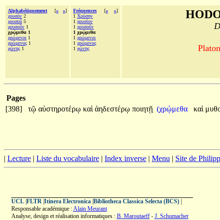
Alphabétiquement
[
«
»
]
Fréquences
[
«
»
]
HODO
χρυσὸν
2
1
Χρύσην
χρυσοῦ
5
1
χρυσίον
D
χρυσοῦν
1
1
χρυσοῦν
χρῴμεθα 1
1 χρῴμεθα
χρώμενοι
1
1
χρώμενοι
χρώμενος
1
1
χρώμενος
Platon
χώνης
1
1
χώνης
Pages
[398]
τῷ
αὐστηροτέρῳ
καὶ
ἀηδεστέρῳ
ποιητῇ
(χρῴμεθα
καὶ
μυθ
|
Lecture
|
Liste du vocabulaire
|
Index inverse
|
Menu
|
Site de Phili
UCL
|
FLTR
|
Itinera Electronica
|
Bibliotheca Classica Selecta (BCS)
|
Responsable académique :
Alain Meurant
Analyse, design et réalisation informatiques :
B. Maroutaeff
-
J. Schumacher