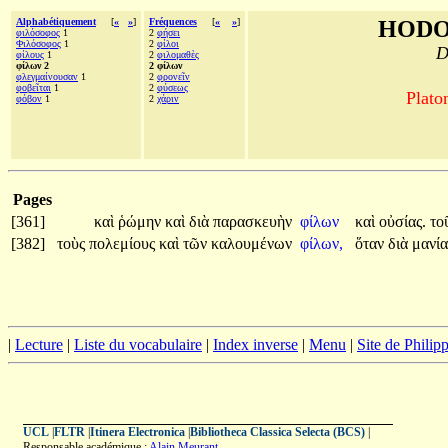
Alphabétiquement
[
«
»
]
Fréquences
[
«
»
]
HODO
φιλόσοφος
1
2
φήσει
Φιλόσοφος
1
2
φίλοι
D
φίλους
1
2
φιλομαθὲς
φίλων 2
2 φίλων
φλεγμαίνουσαν
1
2
φρονεῖν
φοβεῖται
1
2
φύσεως
Plato
φόβον
1
2
χάριν
Pages
[361]
καὶ
ῥώμην
καὶ
διὰ
παρασκευὴν
φίλων
καὶ
οὐσίας.
το
[382]
τοὺς
πολεμίους
καὶ
τῶν
καλουμένων
φίλων,
ὅταν
διὰ
μανί
|
Lecture
|
Liste du vocabulaire
|
Index inverse
|
Menu
|
Site de Phili
UCL
|
FLTR
|
Itinera Electronica
|
Bibliotheca Classica Selecta (BCS)
|
Responsable académique :
Alain Meurant