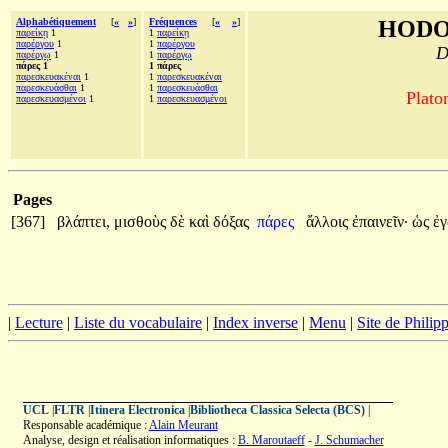
Alphabétiquement
[
«
»
]
Fréquences
[
«
»
]
HODO
παρείκῃ
1
1
παρείκῃ
παρέργου
1
1
παρέργου
D
παρέργῳ
1
1
παρέργῳ
πάρες 1
1 πάρες
παρεσκευακέναι
1
1
παρεσκευακέναι
παρεσκευάσθαι
1
1
παρεσκευάσθαι
Plato
παρεσκευασμένοι
1
1
παρεσκευασμένοι
Pages
[367]
βλάπτει,
μισθοὺς
δὲ
καὶ
δόξας
πάρες
ἄλλοις
ἐπαινεῖν·
ὡς
ἐ
|
Lecture
|
Liste du vocabulaire
|
Index inverse
|
Menu
|
Site de Phili
UCL
|
FLTR
|
Itinera Electronica
|
Bibliotheca Classica Selecta (BCS)
|
Responsable académique :
Alain Meurant
Analyse, design et réalisation informatiques :
B. Maroutaeff
-
J. Schumacher