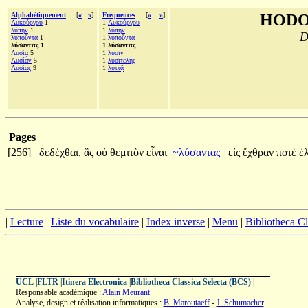
Alphabétiquement
[
«
»
]
Fréquences
[
«
»
]
HODO
Λυκούργου
1
1
Λυκούργου
λύπην
1
1
λύπην
D
λυποῦντα
1
1
λυποῦντα
λύσαντας 1
1 λύσαντας
Λυσίᾳ
5
1
λύσιν
Λυσίαν
5
1
λυσιτελὴς
Λυσίας
9
1
λυττᾷ
Pages
[256]
δεδέχθαι,
ἃς
οὐ
θεμιτὸν
εἶναι
~λύσαντας
εἰς
ἔχθραν
ποτὲ
ἐλ
|
Lecture
|
Liste du vocabulaire
|
Index inverse
|
Menu
|
Bibliotheca C
UCL
|
FLTR
|
Itinera Electronica
|
Bibliotheca Classica Selecta (BCS)
|
Responsable académique :
Alain Meurant
Analyse, design et réalisation informatiques :
B. Maroutaeff
-
J. Schumacher