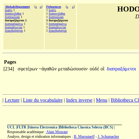
Alphabétiquement
[
«
»
]
Fréquences
[
«
»
]
HODO
διάξει
1
1
διάξει
διαπονεῖσθαι
1
1
διαπονεῖσθαι
D
διαπορῶμαι
1
1
διαπορῶμαι
διαπραξάμενοι 1
1 διαπραξάμενοι
διαπραξαμένω
1
1
διαπραξαμένω
διαπράξωνται
1
1
διαπράξωνται
διαριθμήσηται
1
1
διαριθμήσηται
Pages
[234]
σφετέρων
~ἀγαθῶν
μεταδώσουσιν·
οὐδὲ
οἳ
διαπραξάμενοι
|
Lecture
|
Liste du vocabulaire
|
Index inverse
|
Menu
|
Bibliotheca C
UCL
|
FLTR
|
Itinera Electronica
|
Bibliotheca Classica Selecta (BCS)
|
Responsable académique :
Alain Meurant
Analyse, design et réalisation informatiques :
B. Maroutaeff
-
J. Schumacher