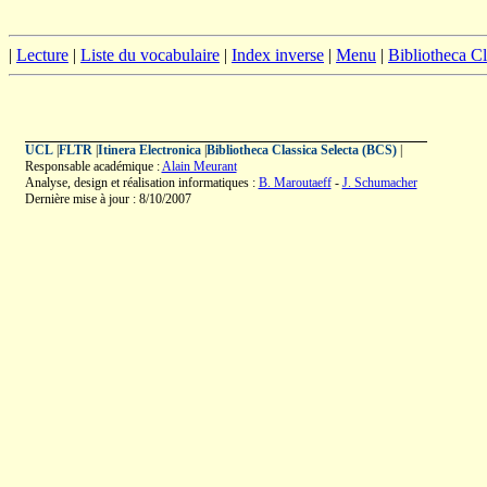
|
Lecture
|
Liste du vocabulaire
|
Index inverse
|
Menu
|
Bibliotheca C
UCL
|
FLTR
|
Itinera Electronica
|
Bibliotheca Classica Selecta (BCS)
|
Responsable académique :
Alain Meurant
Analyse, design et réalisation informatiques :
B. Maroutaeff
-
J. Schumacher
Dernière mise à jour : 8/10/2007