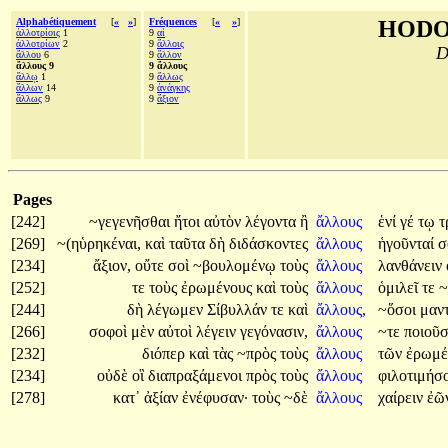
Alphabétiquement
[
«
»
]
Fréquences
[
«
»
]
HODO
ἀλλοτρίοις
1
9
αἱ
ἀλλοτρίων
2
9
ἄλλοις
D
ἄλλου
6
9
ἄλλον
ἄλλους 9
9 ἄλλους
ἄλλῳ
1
9
ἄλλως
ἄλλων
14
9
ἀνάγκης
ἄλλως
9
9
ἄξιον
Pages
[242]
~γεγενῆσθαι
ἤτοι
αὐτὸν
λέγοντα
ἢ
ἄλλους
ἑνί
γέ
τῳ
τ
[269]
~(ηὑρηκέναι,
καὶ
ταῦτα
δὴ
διδάσκοντες
ἄλλους
ἡγοῦνταί
σ
[234]
ἄξιον,
οὔτε
σοὶ
~βουλομένῳ
τοὺς
ἄλλους
λανθάνειν
[252]
τε
τοὺς
ἐρωμένους
καὶ
τοὺς
ἄλλους
ὁμιλεῖ
τε
~
[244]
δὴ
λέγωμεν
Σίβυλλάν
τε
καὶ
ἄλλους,
~ὅσοι
μαν
[266]
σοφοὶ
μὲν
αὐτοὶ
λέγειν
γεγόνασιν,
ἄλλους
~τε
ποιοῦσ
[232]
διόπερ
καὶ
τὰς
~πρὸς
τοὺς
ἄλλους
τῶν
ἐρωμ
[234]
οὐδὲ
οἳ
διαπραξάμενοι
πρὸς
τοὺς
ἄλλους
φιλοτιμήσο
[278]
κατ᾽
ἀξίαν
ἐνέφυσαν·
τοὺς
~δὲ
ἄλλους
χαίρειν
ἐῶ