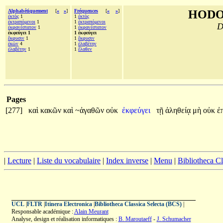
Alphabétiquement
[
«
»
]
Fréquences
[
«
»
]
HODO
ἐκτὸς
1
1
ἐκτὸς
ἐκτραπόμενοι
1
1
ἐκτραπόμενοι
D
ἐκφανέστατον
1
1
ἐκφανέστατον
ἐκφεύγει 1
1 ἐκφεύγει
ἔκφυσιν
1
1
ἔκφυσιν
ἑκὼν
4
1
ἐλαβέτην
ἐλαβέτην
1
1
ἔλαθεν
Pages
[277]
καὶ
κακῶν
καὶ
~ἀγαθῶν
οὐκ
ἐκφεύγει
τῇ
ἀληθείᾳ
μὴ
οὐκ
ἐ
|
Lecture
|
Liste du vocabulaire
|
Index inverse
|
Menu
|
Bibliotheca C
UCL
|
FLTR
|
Itinera Electronica
|
Bibliotheca Classica Selecta (BCS)
|
Responsable académique :
Alain Meurant
Analyse, design et réalisation informatiques :
B. Maroutaeff
-
J. Schumacher