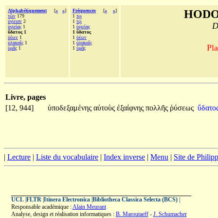
Alphabétiquement
[
«
»
]
Fréquences
[
«
»
]
HODO
τῶν
179
1
τῳ
ὑγίειαν
2
1
τῴ
D
ὑγιείας
1
1
ὑγιείας
ὕδατος 1
1 ὕδατος
ὑέων
1
1
ὑέων
ὑλακαῖς
1
1
ὑλακαῖς
Pla
ὑμᾶς
1
1
ὑμᾶς
Livre, pages
[12, 944]
ὑποδεξαμένης
αὐτοὺς
ἐξαίφνης
πολλῆς
ῥύσεως
ὕδατος
|
Lecture
|
Liste du vocabulaire
|
Index inverse
|
Menu
|
Site de Phili
UCL
|
FLTR
|
Itinera Electronica
|
Bibliotheca Classica Selecta (BCS)
|
Responsable académique :
Alain Meurant
Analyse, design et réalisation informatiques :
B. Maroutaeff
-
J. Schumacher