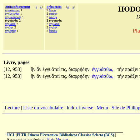
Alphabétiquement
[
«
»
]
Fréquences
[
«
»
]
HODO
ἐγγεγονέναι
1
2
δῶρα
ἐγγίγνεσθαι
1
2
ἐατέον
D
ἐγγιγνόμενος
1
2
ἑαυτῷ
ἐγγυάσθω 2
2 ἐγγυάσθω
ἐγγυᾶταί
2
2
ἐγγυᾶταί
ἐγγύην
2
2
ἐγγύην
Pla
ἐγγυητὴς
1
2
ἔθεσιν
Livre, pages
[12, 953]
ἣν
ἂν
ἐγγυᾶταί
τις,
διαρρήδην
ἐγγυάσθω,
τὴν
πρᾶξιν
[12, 953]
ἣν
ἂν
ἐγγυᾶταί
τις,
διαρρήδην
ἐγγυάσθω,
τὴν
πρᾶξιν
|
Lecture
|
Liste du vocabulaire
|
Index inverse
|
Menu
|
Site de Phili
UCL
|
FLTR
|
Itinera Electronica
|
Bibliotheca Classica Selecta (BCS)
|
Responsable académique :
Alain Meurant