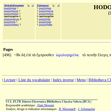
Alphabétiquement
[
«
»
]
Fréquences
[
«
»
]
HODO
ὡμολόγηκας
1
1
ὡμολόγηκας
ὡμολογηκέναι
1
1
ὡμολογηκέναι
D
ὡμολογηκότος
1
1
ὡμολογηκότος
ὡμολογημένα 1
1 ὡμολογημένα
ὡμολογημένων
6
1
ὡμολόγησα
ὡμολόγησα
1
1
ὡμολόγησας
ὡμολογήσαμεν
3
1
ὡμολογῆσθαι
Pages
[496]
~ἴθι
δὴ
ἐπὶ
τὰ
ἔμπροσθεν
ὡμολογημένα.
τὸ
πεινῆν
ἔλεγες
|
Lecture
|
Liste du vocabulaire
|
Index inverse
|
Menu
|
Bibliotheca C
UCL
|
FLTR
|
Itinera Electronica
|
Bibliotheca Classica Selecta (BCS)
|
Responsable académique :
Alain Meurant
Analyse, design et réalisation informatiques :
B. Maroutaeff
-
J. Schumacher