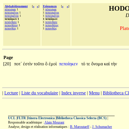
Alphabétiquement
[
«
»
]
Fréquences
[
«
»
]
HODO
πέπεισμαι
1
1
πέπεισμαι
πεπεισμένοι
1
1
πεπεισμένοι
D
πεπεισμένος
1
1
πεπεισμένος
πεποίηκεν 1
1 πεποίηκεν
πεπόνθατε
1
1
πεπόνθατε
πεπονθότες
1
1
πεπονθότες
Plat
πεπονθὼς
1
1
πεπονθὼς
Page
[20]
ποτ᾽
ἐστὶν
τοῦτο
ὃ
ἐμοὶ
πεποίηκεν
τό
τε
ὄνομα
καὶ
τὴν
|
Lecture
|
Liste du vocabulaire
|
Index inverse
|
Menu
|
Bibliotheca C
UCL
|
FLTR
|
Itinera Electronica
|
Bibliotheca Classica Selecta (BCS)
|
Responsable académique :
Alain Meurant
Analyse, design et réalisation informatiques :
B. Maroutaeff
-
J. Schumacher