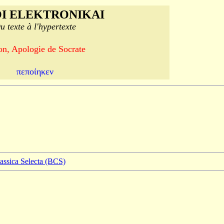
I ELEKTRONIKAI
u texte à l'hypertexte
on, Apologie de Socrate
πεποίηκεν
lassica Selecta (BCS)