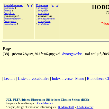
Alphabétiquement
[
«
»
]
Fréquences
[
«
»
]
HODO
ἀναγκαῖόν
1
1
ἀναγκαῖον
ἀνάγκη
2
1
ἀναγκαῖόν
D
ἀναγνῶναι
1
1
ἀναγνῶναι
ἀναισχυντίας 1
1 ἀναισχυντίας
ἀναισχυντότατον
1
1
ἀναισχυντότατον
ἀναισχύντως
1
1
ἀναισχύντως
Plat
ἀναλάβωμεν
1
1
ἀναλάβωμεν
Page
[38]
μέντοι
λόγων,
ἀλλὰ
τόλμης
καὶ
ἀναισχυντίας
καὶ
τοῦ
μὴ
ἐθέ
|
Lecture
|
Liste du vocabulaire
|
Index inverse
|
Menu
|
Bibliotheca C
UCL
|
FLTR
|
Itinera Electronica
|
Bibliotheca Classica Selecta (BCS)
|
Responsable académique :
Alain Meurant
Analyse, design et réalisation informatiques :
B. Maroutaeff
-
J. Schumacher