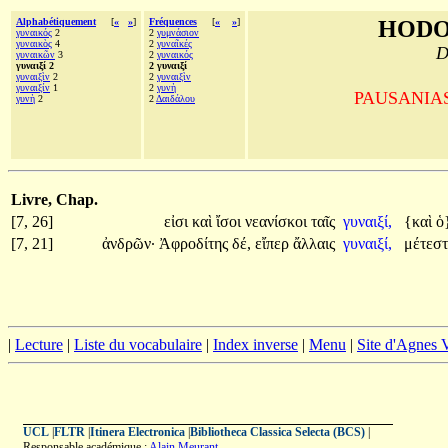
Alphabétiquement
[
«
»
]
Fréquences
[
«
»
]
HODO
γυναικός
2
2
γυμνάσιον
γυναικὸς
4
2
γυναῖκές
D
γυναικῶν
3
2
γυναικός
γυναιξί 2
2 γυναιξί
γυναιξὶν
2
2
γυναιξὶν
γυναιξίν
1
2
γυνὴ
PAUSANIAS, 
γυνὴ
2
2
Δαιδάλου
Livre, Chap.
[7, 26]
εἰσι
καὶ
ἴσοι
νεανίσκοι
ταῖς
γυναιξί,
{καὶ
ὁ
[7, 21]
ἀνδρῶν·
Ἀφροδίτης
δέ,
εἴπερ
ἄλλαις
γυναιξί,
μέτεσ
|
Lecture
|
Liste du vocabulaire
|
Index inverse
|
Menu
|
Site d'Agnes
UCL
|
FLTR
|
Itinera Electronica
|
Bibliotheca Classica Selecta (BCS)
|
Responsable académique :
Alain Meurant