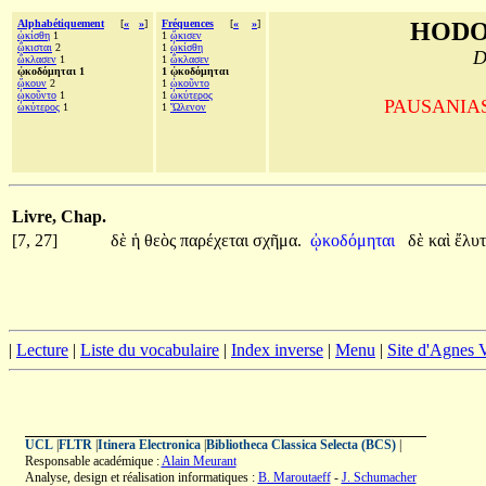
Alphabétiquement
[
«
»
]
Fréquences
[
«
»
]
HODO
ᾠκίσθη
1
1
ᾤκισεν
ᾤκισται
2
1
ᾠκίσθη
D
ὤκλασεν
1
1
ὤκλασεν
ᾠκοδόμηται 1
1 ᾠκοδόμηται
ᾤκουν
2
1
ᾠκοῦντο
ᾠκοῦντο
1
1
ὠκύτερος
PAUSANIAS, 
ὠκύτερος
1
1
Ὤλενον
Livre, Chap.
[7, 27]
δὲ
ἡ
θεὸς
παρέχεται
σχῆμα.
ᾠκοδόμηται
δὲ
καὶ
ἔλυ
|
Lecture
|
Liste du vocabulaire
|
Index inverse
|
Menu
|
Site d'Agnes
UCL
|
FLTR
|
Itinera Electronica
|
Bibliotheca Classica Selecta (BCS)
|
Responsable académique :
Alain Meurant
Analyse, design et réalisation informatiques :
B. Maroutaeff
-
J. Schumacher