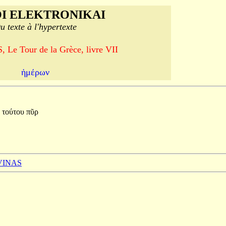
I ELEKTRONIKAI
u texte à l'hypertexte
Le Tour de la Grèce, livre VII
ἡμέρων
ὸ
τούτου
πῦρ
 VINAS