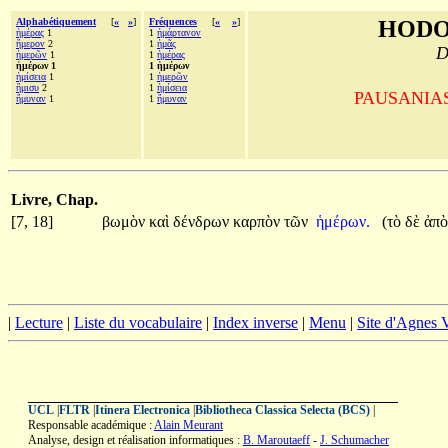
Alphabétiquement
[
«
»
]
Fréquences
[
«
»
]
HODO
ἡμέρας
1
1
ἡμάρτανον
ἥμερον
2
1
ἡμᾶς
D
ἡμερῶν
1
1
ἡμέρας
ἡμέρων 1
1 ἡμέρων
ἡμίσεια
1
1
ἡμερῶν
ἥμισυ
2
1
ἡμίσεια
PAUSANIAS, 
ἤμυναν
1
1
ἤμυναν
Livre, Chap.
[7, 18]
βωμὸν
καὶ
δένδρων
καρπὸν
τῶν
ἡμέρων.
(τὸ
δὲ
ἀπ
|
Lecture
|
Liste du vocabulaire
|
Index inverse
|
Menu
|
Site d'Agnes
UCL
|
FLTR
|
Itinera Electronica
|
Bibliotheca Classica Selecta (BCS)
|
Responsable académique :
Alain Meurant
Analyse, design et réalisation informatiques :
B. Maroutaeff
-
J. Schumacher