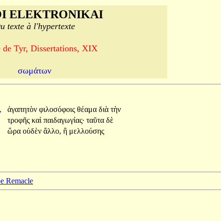
I ELEKTRONIKAI
u texte à l'hypertexte
de Tyr, Dissertations, XIX
σωμάτων
,
ἀγαπητὸν
φιλοσόφοις
θέαμα
διὰ
τὴν
ν
τροφῆς
καὶ
παιδαγωγίας·
ταῦτα
δὲ
ν
ὥρα
οὐδὲν
ἄλλο,
ἢ
μελλούσης
ppe Remacle