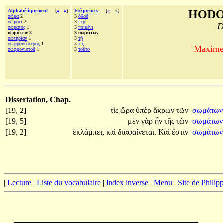
Alphabétiquement
[
«
»
]
Fréquences
[
«
»
]
HODO
σῶμα
2
3
ὁδοῦ
σώματι
2
3
περὶ
D
σώματος
1
3
ποιμένι
σωμάτων 3
3 σωμάτων
σωτηρίαν
1
3
τῇ
σωφρονέστερος
1
3
τις
Maxime 
σωφρονιστοῦ
1
3
τοῦτο
Dissertation, Chap.
[19, 2]
τὶς
ὥρα
ὑπὲρ
ἄκρων
τῶν
σωμάτων
[19, 5]
μὲν
γὰρ
ἦν
τῆς
τῶν
σωμάτω
[19, 2]
ἐκλάμπει,
καὶ
διαφαίνεται.
Καὶ
ἔστιν
σωμάτω
|
Lecture
|
Liste du vocabulaire
|
Index inverse
|
Menu
|
Site de Phili