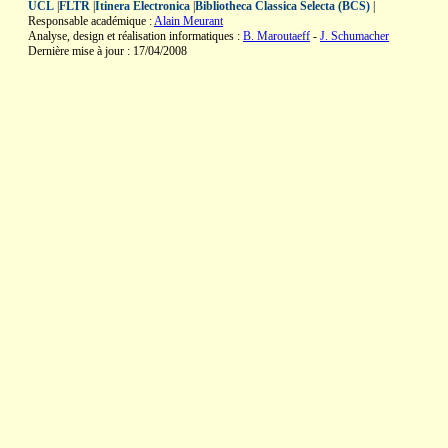
UCL
|
FLTR
|
Itinera Electronica
|
Bibliotheca Classica Selecta (BCS)
|
Responsable académique :
Alain Meurant
Analyse, design et réalisation informatiques :
B. Maroutaeff
-
J. Schumacher
Dernière mise à jour : 17/04/2008