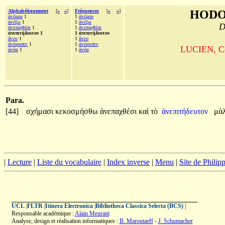
Alphabétiquement
[
«
»
]
Fréquences
[
«
»
]
HODO
ἀνέμου
1
1
ἀνέμου
ἀνέξω
1
1
ἀνέξω
D
ἀνεπαχθέσι
1
1
ἀνεπαχθέσι
ἀνεπιτήδευτον 1
1 ἀνεπιτήδευτον
ἄνευ
1
1
ἄνευ
ἀνέφυσεν
1
1
ἀνέφυσεν
LUCIEN, Com
άνὴρ
1
1
άνὴρ
Para.
[44]
σχήμασι
κεκοσμήσθω
ἀνεπαχθέσι
καὶ
τὸ
ἀνεπιτήδευτον
μά
|
Lecture
|
Liste du vocabulaire
|
Index inverse
|
Menu
|
Site de Phili
UCL
|
FLTR
|
Itinera Electronica
|
Bibliotheca Classica Selecta (BCS)
|
Responsable académique :
Alain Meurant
Analyse, design et réalisation informatiques :
B. Maroutaeff
-
J. Schumacher