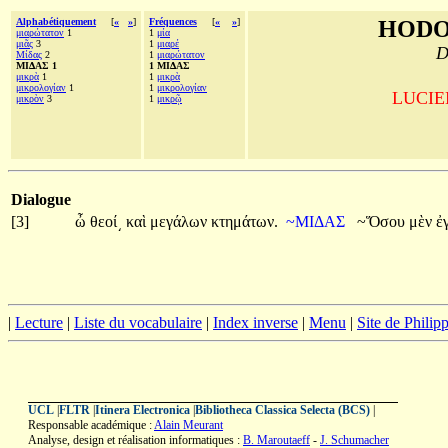
Alphabétiquement
[
«
»
]
Fréquences
[
«
»
]
HODO
μιαρώτατον
1
1
μία
μιᾶς
3
1
μιαρέ
D
Μίδας
2
1
μιαρώτατον
ΜΙΔΑΣ 1
1 ΜΙΔΑΣ
μικρὰ
1
1
μικρὰ
μικρολογίαν
1
1
μικρολογίαν
LUCIEN
μικρὸν
3
1
μικρῷ
Dialogue
[3]
ὦ
θεοί͵
καὶ
μεγάλων
κτημάτων.
~ΜΙΔΑΣ
~Ὅσου
μὲν
ἐ
|
Lecture
|
Liste du vocabulaire
|
Index inverse
|
Menu
|
Site de Phili
UCL
|
FLTR
|
Itinera Electronica
|
Bibliotheca Classica Selecta (BCS)
|
Responsable académique :
Alain Meurant
Analyse, design et réalisation informatiques :
B. Maroutaeff
-
J. Schumacher