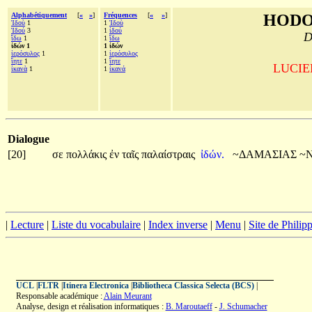
Alphabétiquement
[
«
»
]
Fréquences
[
«
»
]
HODO
Ἰδοὺ
1
1
Ἰδοὺ
Ἰδού
3
1
ἰδού
D
ἴδω
1
1
ἴδω
ἰδών 1
1 ἰδών
ἱερόσυλος
1
1
ἱερόσυλος
ἴητε
1
1
ἴητε
LUCIEN
ἱκανὰ
1
1
ἱκανά
Dialogue
[20]
σε
πολλάκις
ἐν
ταῖς
παλαίστραις
ἰδών.
~ΔΑΜΑΣΙΑΣ
~Ν
|
Lecture
|
Liste du vocabulaire
|
Index inverse
|
Menu
|
Site de Phili
UCL
|
FLTR
|
Itinera Electronica
|
Bibliotheca Classica Selecta (BCS)
|
Responsable académique :
Alain Meurant
Analyse, design et réalisation informatiques :
B. Maroutaeff
-
J. Schumacher