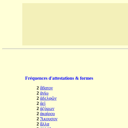
Fréquences d'attestations & formes
2
ἄβατον
2
ἁγίῳ
2
ἀδελφῶν
2
ἀεὶ
2
ἀζύμων
2
ἀκαίρου
2
Ἄκουσον
2
ἄλλα