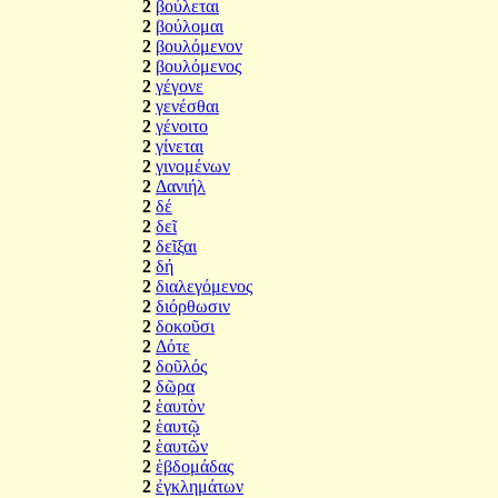
2
βούλεται
2
βούλομαι
2
βουλόμενον
2
βουλόμενος
2
γέγονε
2
γενέσθαι
2
γένοιτο
2
γίνεται
2
γινομένων
2
Δανιήλ
2
δέ
2
δεῖ
2
δεῖξαι
2
δή
2
διαλεγόμενος
2
διόρθωσιν
2
δοκοῦσι
2
Δότε
2
δοῦλός
2
δῶρα
2
ἑαυτὸν
2
ἑαυτῷ
2
ἑαυτῶν
2
ἑβδομάδας
2
ἐγκλημάτων