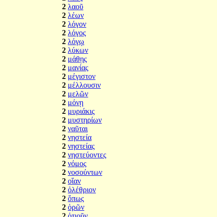
2
λαοῦ
2
λέων
2
λόγον
2
λόγος
2
λόγῳ
2
λύκων
2
μάθῃς
2
μανίας
2
μέγιστον
2
μέλλουσιν
2
μελῶν
2
μόνῃ
2
μυριάκις
2
μυστηρίων
2
ναῦται
2
νηστεία
2
νηστείας
2
νηστεύοντες
2
νόμος
2
νοσούντων
2
οἵαν
2
ὀλέθριον
2
ὅπως
2
ὁρῶν
2
ὁτιοῦν