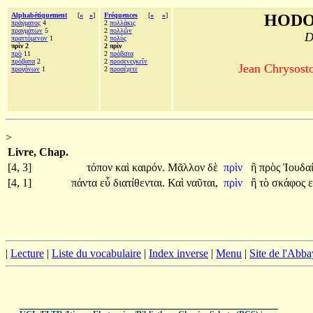
Alphabétiquement
[
«
»
]
Fréquences
[
«
»
]
HODO
πράγματος
4
2
πολλάκις
πραγμάτων
5
2
πολλῶν
D
πραττόμενον
1
2
πολὺς
πρὶν 2
2 πρὶν
πρὸ
11
2
πρόβατα
πρόβατα
2
2
προσενεγκεῖν
Jean Chrysosto
προγόνων
1
2
προσέχετε
>
Livre, Chap.
[4, 3]
τόπον
καὶ
καιρόν.
Μᾶλλον
δὲ
πρὶν
ἢ
πρὸς
Ἰουδα
[4, 1]
πάντα
εὖ
διατίθενται.
Καὶ
ναῦται,
πρὶν
ἢ
τὸ
σκάφος
ε
|
Lecture
|
Liste du vocabulaire
|
Index inverse
|
Menu
|
Site de l'Abba