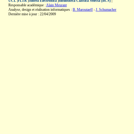
UCL
|
FLTR
|
Itinera Electronica
|
Bibliotheca Classica Selecta (BCS)
|
Responsable académique :
Alain Meurant
Analyse, design et réalisation informatiques :
B. Maroutaeff
-
J. Schumacher
Dernière mise à jour : 22/04/2009