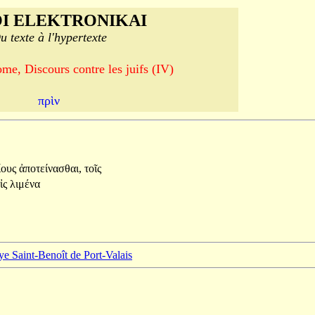
I ELEKTRONIKAI
u texte à l'hypertexte
me, Discours contre les juifs (IV)
πρὶν
ίους
ἀποτείνασθαι,
τοῖς
ἰς
λιμένα
ye Saint-Benoît de Port-Valais