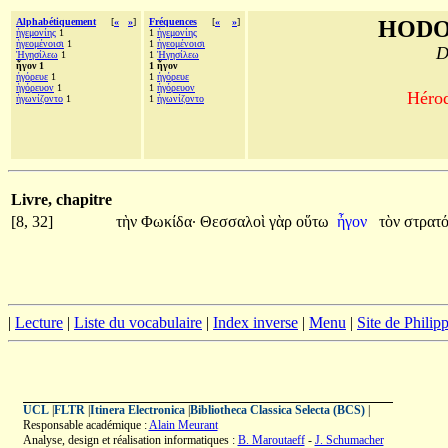
Alphabétiquement
[
«
»
]
Fréquences
[
«
»
]
HODO
ἡγεμονίης
1
1
ἡγεμονίης
ἡγεομένοισι
1
1
ἡγεομένοισι
D
Ἡγησίλεω
1
1
Ἡγησίλεω
ἦγον 1
1 ἦγον
ἠγόρευε
1
1
ἠγόρευε
ἠγόρευον
1
1
ἠγόρευον
Hérod
ἠγωνίζοντο
1
1
ἠγωνίζοντο
Livre, chapitre
[8, 32]
τὴν
Φωκίδα·
Θεσσαλοὶ
γὰρ
οὕτω
ἦγον
τὸν
στρατό
|
Lecture
|
Liste du vocabulaire
|
Index inverse
|
Menu
|
Site de Phili
UCL
|
FLTR
|
Itinera Electronica
|
Bibliotheca Classica Selecta (BCS)
|
Responsable académique :
Alain Meurant
Analyse, design et réalisation informatiques :
B. Maroutaeff
-
J. Schumacher