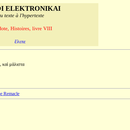
I ELEKTRONIKAI
u texte à l'hypertexte
ote, Histoires, livre VIII
ἔλιπε
,
καὶ
μάλιστα
ppe Remacle