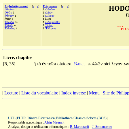
Alphabétiquement
[
«
»
]
Fréquences
[
«
»
]
HODO
ἐλθοῦσα
1
1
ἐλθοῦσα
ἐλθὼν
1
1
ἐλθὼν
D
ἐλίνυον
1
1
ἐλίνυον
ἔλιπε 1
1 ἔλιπε
Ἑλλάδα
24
1
ἐλλάμψεσθαι
Ἑλλάδι
4
1
Ἑλλὰς
Hérod
Ἑλλάδος
4
1
Ἓλληνας
Livre, chapitre
[8, 35]
ἢ
τὰ
ἐν
τοῖσι
οἰκίοισι
ἔλιπε,
πολλῶν
αἰεὶ
λεγόντων
|
Lecture
|
Liste du vocabulaire
|
Index inverse
|
Menu
|
Site de Phili
UCL
|
FLTR
|
Itinera Electronica
|
Bibliotheca Classica Selecta (BCS)
|
Responsable académique :
Alain Meurant
Analyse, design et réalisation informatiques :
B. Maroutaeff
-
J. Schumacher