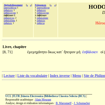
Alphabétiquement
[
«
»
]
Fréquences
[
«
»
]
HODO
ἐσαγγελθέντα
1
1
ἐσαγγελθέντα
ἐσβαίνειν
1
1
ἐσβαίνειν
D
ἐσβάλλοντας
1
1
ἐσβάλλοντας
ἐσβάλοιεν 1
1 ἐσβάλοιεν
ἐσβαλόντες
2
1
ἐσβαλοῦσαν
ἐσβαλοῦσαν
1
1
ἐσβαλὼν
Hérod
ἐσβαλὼν
1
1
ἐσβάντα
Livre, chapitre
[8, 71]
ἐμεμηχάνητο
ὅκως
κατ᾽
ἤπειρον
μὴ
ἐσβάλοιεν
οἱ
|
Lecture
|
Liste du vocabulaire
|
Index inverse
|
Menu
|
Site de Phili
UCL
|
FLTR
|
Itinera Electronica
|
Bibliotheca Classica Selecta (BCS)
|
Responsable académique :
Alain Meurant
Analyse, design et réalisation informatiques :
B. Maroutaeff
-
J. Schumacher