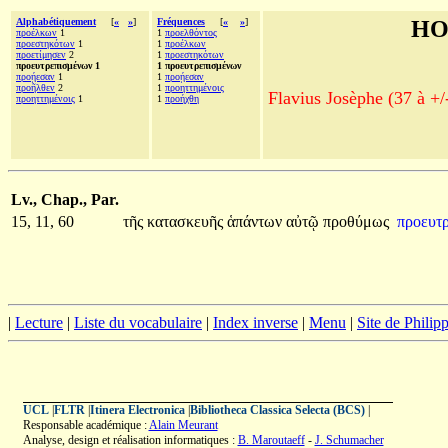
Alphabétiquement
[
«
»
]
Fréquences
[
«
»
]
HO
προέλκων
1
1
προελθόντος
προεστηκότων
1
1
προέλκων
προετίμησεν
2
1
προεστηκότων
προευτρεπισμένων 1
1 προευτρεπισμένων
προῄεσαν
1
1
προῄεσαν
προῆλθεν
2
1
προηττημένοις
Flavius Josèphe (37 à +/
προηττημένοις
1
1
προήχθη
Lv., Chap., Par.
15, 11, 60
τῆς
κατασκευῆς
ἁπάντων
αὐτῷ
προθύμως
προευτ
|
Lecture
|
Liste du vocabulaire
|
Index inverse
|
Menu
|
Site de Phili
UCL
|
FLTR
|
Itinera Electronica
|
Bibliotheca Classica Selecta (BCS)
|
Responsable académique :
Alain Meurant
Analyse, design et réalisation informatiques :
B. Maroutaeff
-
J. Schumacher