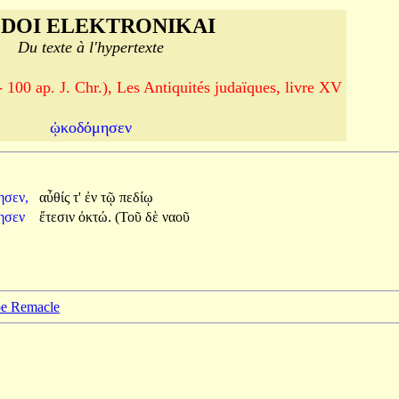
DOI ELEKTRONIKAI
Du texte à l'hypertexte
- 100 ap. J. Chr.), Les Antiquités judaïques, livre XV
ᾠκοδόμησεν
ησεν,
αὖθίς
τ'
ἐν
τῷ
πεδίῳ
ησεν
ἔτεσιν
ὀκτώ.
(Τοῦ
δὲ
ναοῦ
ppe Remacle