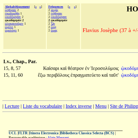
Alphabétiquement
[
«
»
]
Fréquences
[
«
»
]
HO
ᾠήθησαν
2
2
ψυχὰς
ᾠκοδομήθη
1
2
ᾠήθησαν
ᾠκοδόμησαν
2
2
ᾠκοδόμησαν
ᾠκοδόμησεν 2
2 ᾠκοδόμησεν
ὡλοκαυτοῦμεν
1
2
Ὧν
ὡμίλει
1
2
ὥρᾳ
Flavius Josèphe (37 à +/
ὡμολόγει
1
2
ὥρας
Lv., Chap., Par.
15, 8, 57
Καίσαρι
καὶ
θέατρον
ἐν
Ἱεροσολύμοις
ᾠκοδόμ
15, 11, 60
ἔξω
περιβόλους
ἐπραγματεύετο
καὶ
ταῦτ'
ᾠκοδόμ
|
Lecture
|
Liste du vocabulaire
|
Index inverse
|
Menu
|
Site de Phili
UCL
|
FLTR
|
Itinera Electronica
|
Bibliotheca Classica Selecta (BCS)
|
Responsable académique :
Alain Meurant