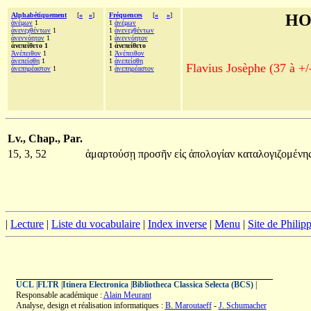
Alphabétiquement
[
«
»
]
Fréquences
[
«
»
]
HO
ἀνέμων
1
1
ἀνέμων
ἀνενεχθέντων
1
1
ἀνενεχθέντων
ἀνεννόητον
1
1
ἀνεννόητον
ἀνεπείθετο 1
1 ἀνεπείθετο
Ἀνέπειθον
1
1
Ἀνέπειθον
ἀνεπείσθη
1
1
ἀνεπείσθη
Flavius Josèphe (37 à +/
ἀνεπηρέαστον
1
1
ἀνεπηρέαστον
Lv., Chap., Par.
15, 3, 52
ἁμαρτούσῃ
προσῆν
εἰς
ἀπολογίαν
καταλογιζομένης
|
Lecture
|
Liste du vocabulaire
|
Index inverse
|
Menu
|
Site de Phili
UCL
|
FLTR
|
Itinera Electronica
|
Bibliotheca Classica Selecta (BCS)
|
Responsable académique :
Alain Meurant
Analyse, design et réalisation informatiques :
B. Maroutaeff
-
J. Schumacher