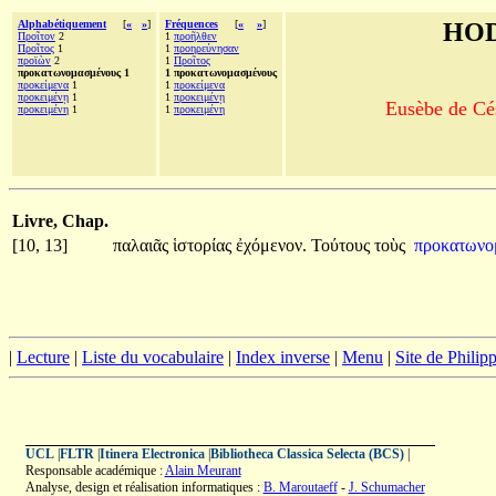
Alphabétiquement
[
«
»
]
Fréquences
[
«
»
]
HOD
Προῖτον
2
1
προῆλθεν
Προῖτος
1
1
προηρεύνησαν
προϊὼν
2
1
Προῖτος
προκατωνομασμένους 1
1 προκατωνομασμένους
προκείμενα
1
1
προκείμενα
προκειμένῃ
1
1
προκειμένῃ
Eusèbe de Cés
προκειμένη
1
1
προκειμένη
Livre, Chap.
[10, 13]
παλαιᾶς
ἱστορίας
ἐχόμενον.
Τούτους
τοὺς
προκατωνο
|
Lecture
|
Liste du vocabulaire
|
Index inverse
|
Menu
|
Site de Phili
UCL
|
FLTR
|
Itinera Electronica
|
Bibliotheca Classica Selecta (BCS)
|
Responsable académique :
Alain Meurant
Analyse, design et réalisation informatiques :
B. Maroutaeff
-
J. Schumacher