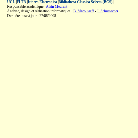
UCL
|
FLTR
|
Itinera Electronica
|
Bibliotheca Classica Selecta (BCS)
|
Responsable académique :
Alain Meurant
Analyse, design et réalisation informatiques :
B. Maroutaeff
-
J. Schumacher
Dernière mise à jour : 27/08/2008