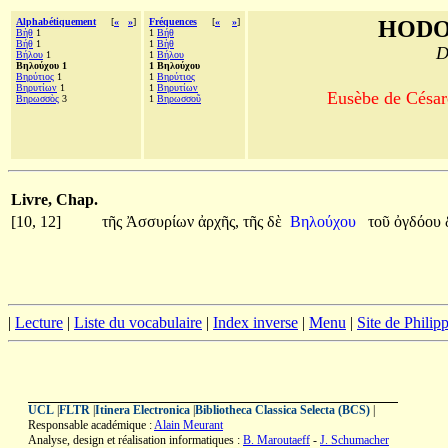
Alphabétiquement
[
«
»
]
Fréquences
[
«
»
]
HODO
Βὴθ
1
1
Βήθ
Βήθ
1
1
Βὴθ
D
Βήλου
1
1
Βήλου
Βηλούχου 1
1 Βηλούχου
Βηρύτιος
1
1
Βηρύτιος
Βηρυτίων
1
1
Βηρυτίων
Eusèbe de Césaré
Βηρωσσὸς
3
1
Βηρωσσοῦ
Livre, Chap.
[10, 12]
τῆς
Ἀσσυρίων
ἀρχῆς,
τῆς
δὲ
Βηλούχου
τοῦ
ὀγδόου
|
Lecture
|
Liste du vocabulaire
|
Index inverse
|
Menu
|
Site de Phili
UCL
|
FLTR
|
Itinera Electronica
|
Bibliotheca Classica Selecta (BCS)
|
Responsable académique :
Alain Meurant
Analyse, design et réalisation informatiques :
B. Maroutaeff
-
J. Schumacher