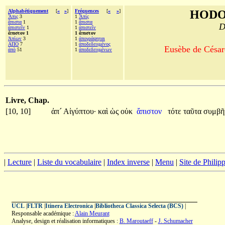
Alphabétiquement
[
«
»
]
Fréquences
[
«
»
]
HODO
Ἆπις
3
1
Ἆπίς
ἄπιστα
1
1
ἄπιστα
D
ἀπιστεῖν
1
1
ἀπιστεῖν
ἄπιστον 1
1 ἄπιστον
Ἀπίων
3
1
ἀπογράψηται
ΑΠΟ
7
1
ἀποδεδειγμένος
Eusèbe de Césaré
ἀπὸ
51
1
ἀποδεδειγμένων
Livre, Chap.
[10, 10]
ἀπ´
Αἰγύπτου·
καὶ
ὡς
οὐκ
ἄπιστον
τότε
ταῦτα
συμβῆ
|
Lecture
|
Liste du vocabulaire
|
Index inverse
|
Menu
|
Site de Phili
UCL
|
FLTR
|
Itinera Electronica
|
Bibliotheca Classica Selecta (BCS)
|
Responsable académique :
Alain Meurant
Analyse, design et réalisation informatiques :
B. Maroutaeff
-
J. Schumacher