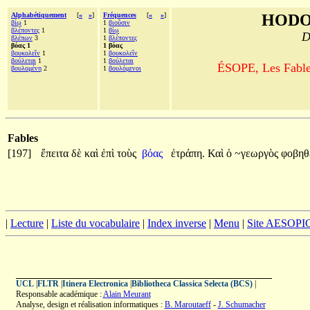
Alphabétiquement
[
«
»
]
Fréquences
[
«
»
]
HODO
βίῳ
1
1
βιοῦσιν
βλέποντες
1
1
βίῳ
D
βλέπων
3
1
βλέποντες
βόας 1
1 βόας
βουκολεῖν
1
1
βουκολεῖν
βούλεται
1
1
βούλεται
ÉSOPE, Les Fables
βουλομένη
2
1
βουλόμενοι
Fables
[197]
ἔπειτα
δὲ
καὶ
ἐπὶ
τοὺς
βόας
ἐτράπη.
Καὶ
ὁ
~γεωργὸς
φοβηθ
|
Lecture
|
Liste du vocabulaire
|
Index inverse
|
Menu
|
Site AESOPI
UCL
|
FLTR
|
Itinera Electronica
|
Bibliotheca Classica Selecta (BCS)
|
Responsable académique :
Alain Meurant
Analyse, design et réalisation informatiques :
B. Maroutaeff
-
J. Schumacher