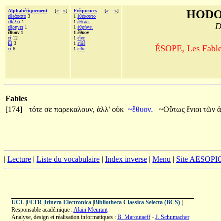
Alphabétiquement
[
«
»
]
Fréquences
[
«
»
]
HODO
ἐθεάσατο
3
1
ἐθέασατο
ἐθέλει
1
1
ἐθέλει
D
ἐθρήνει
1
1
ἐθρήνει
ἔθυον 1
1 ἔθυον
εἰ
12
1
εἴγε
Εἰ
3
1
εἰδὲ
ÉSOPE, Les Fables
εἴ
6
1
εἶδε
Fables
[174]
τότε
σε
παρεκαλουν,
ἀλλ'
οὐκ
~ἔθυον.
~Οὕτως
ἔνιοι
τῶν
ἀ
|
Lecture
|
Liste du vocabulaire
|
Index inverse
|
Menu
|
Site AESOPI
UCL
|
FLTR
|
Itinera Electronica
|
Bibliotheca Classica Selecta (BCS)
|
Responsable académique :
Alain Meurant
Analyse, design et réalisation informatiques :
B. Maroutaeff
-
J. Schumacher