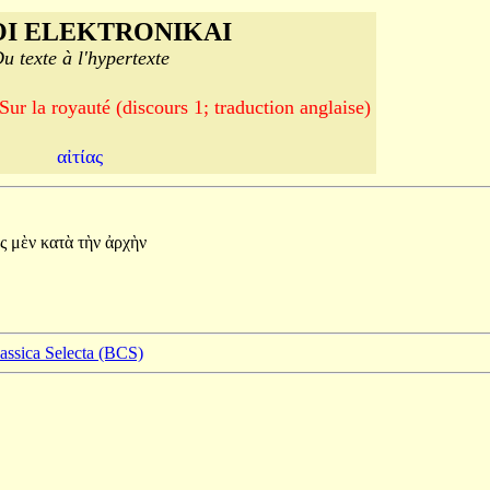
I ELEKTRONIKAI
u texte à l'hypertexte
 royauté (discours 1; traduction anglaise)
αἰτίας
ὺς
μὲν
κατὰ
τὴν
ἀρχὴν
lassica Selecta (BCS)