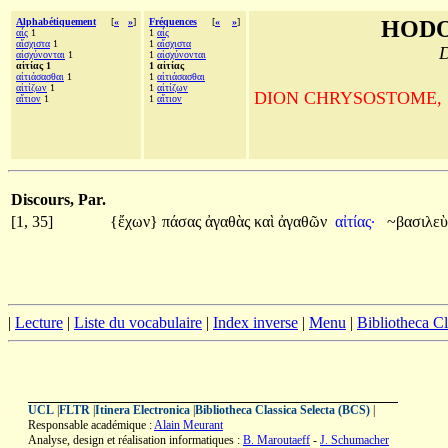
Alphabétiquement
[
«
»
]
Fréquences
[
«
»
]
HODO
αἷς
1
1
αἷς
αἴσχιστα
1
1
αἴσχιστα
D
αἰσχύνονται
1
1
αἰσχύνονται
αἰτίας 1
1 αἰτίας
αἰτιάσασθαι
1
1
αἰτιάσασθαι
αἰτίζων
1
1
αἰτίζων
DION CHRYSOSTOME, Sur la
αἴτιον
1
1
αἴτιον
Discours, Par.
[1, 35]
{ἔχων}
πάσας
ἀγαθὰς
καὶ
ἀγαθῶν
αἰτίας·
~βασιλε
|
Lecture
|
Liste du vocabulaire
|
Index inverse
|
Menu
|
Bibliotheca C
UCL
|
FLTR
|
Itinera Electronica
|
Bibliotheca Classica Selecta (BCS)
|
Responsable académique :
Alain Meurant
Analyse, design et réalisation informatiques :
B. Maroutaeff
-
J. Schumacher