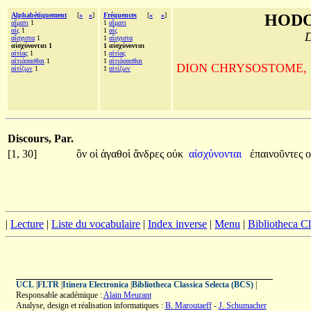
Alphabétiquement
[
«
»
]
Fréquences
[
«
»
]
HODO
αἵματι
1
1
αἵματι
αἷς
1
1
αἷς
D
αἴσχιστα
1
1
αἴσχιστα
αἰσχύνονται 1
1 αἰσχύνονται
αἰτίας
1
1
αἰτίας
αἰτιάσασθαι
1
1
αἰτιάσασθαι
DION CHRYSOSTOME, Sur la
αἰτίζων
1
1
αἰτίζων
Discours, Par.
[1, 30]
ὃν
οἱ
ἀγαθοὶ
ἄνδρες
οὐκ
αἰσχύνονται
ἐπαινοῦντες
|
Lecture
|
Liste du vocabulaire
|
Index inverse
|
Menu
|
Bibliotheca C
UCL
|
FLTR
|
Itinera Electronica
|
Bibliotheca Classica Selecta (BCS)
|
Responsable académique :
Alain Meurant
Analyse, design et réalisation informatiques :
B. Maroutaeff
-
J. Schumacher