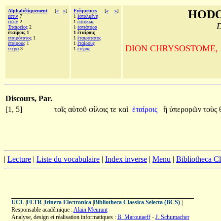
Alphabétiquement
[
«
»
]
Fréquences
[
«
»
]
HODO
ἐστιν
7
1
ἐσταλμένη
ἐστὶν
2
1
ἑστηκὼς
D
Ἑταιρεῖος
2
1
ἑστιάτορα
ἑταίροις 1
1 ἑταίροις
ἑταιρότατος
1
1
ἑταιρότατος
ἑταίρους
1
1
ἑταίρους
DION CHRYSOSTOME, Sur la
ἑτέρα
3
1
ἑτέρας
Discours, Par.
[1, 5]
τοῖς
αὑτοῦ
φίλοις
τε
καὶ
ἑταίροις
ἢ
ὑπερορῶν
τοὺς
|
Lecture
|
Liste du vocabulaire
|
Index inverse
|
Menu
|
Bibliotheca C
UCL
|
FLTR
|
Itinera Electronica
|
Bibliotheca Classica Selecta (BCS)
|
Responsable académique :
Alain Meurant
Analyse, design et réalisation informatiques :
B. Maroutaeff
-
J. Schumacher