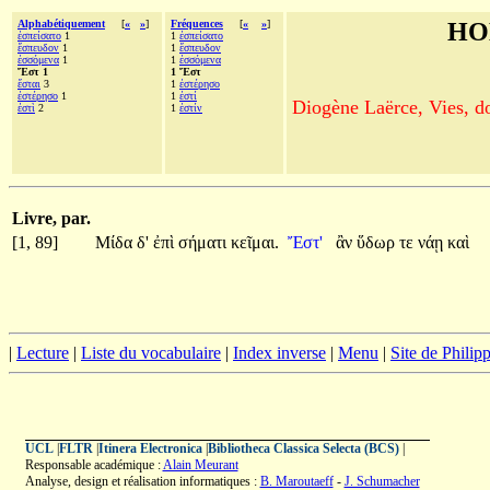
Alphabétiquement
[
«
»
]
Fréquences
[
«
»
]
HO
ἐσπείσατο
1
1
ἐσπείσατο
ἔσπευδον
1
1
ἔσπευδον
ἐσσόμενα
1
1
ἐσσόμενα
Ἔστ 1
1 Ἔστ
ἔσται
3
1
ἐστέρησο
ἐστέρησο
1
1
ἐστί
Diogène Laërce, Vies, doc
ἐστὶ
2
1
ἐστίν
Livre, par.
[1, 89]
Μίδα
δ'
ἐπὶ
σήματι
κεῖμαι.
Ἔστ'
ἂν
ὕδωρ
τε
νάῃ
καὶ
|
Lecture
|
Liste du vocabulaire
|
Index inverse
|
Menu
|
Site de Phili
UCL
|
FLTR
|
Itinera Electronica
|
Bibliotheca Classica Selecta (BCS)
|
Responsable académique :
Alain Meurant
Analyse, design et réalisation informatiques :
B. Maroutaeff
-
J. Schumacher