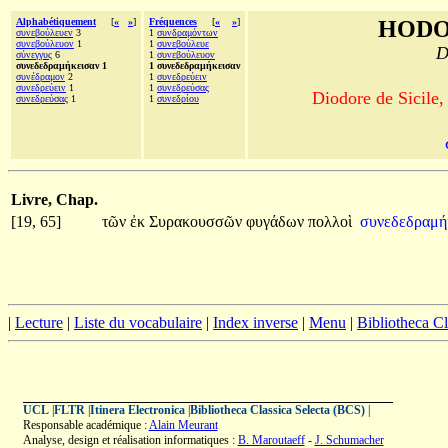
Alphabétiquement
[
«
»
]
Fréquences
[
«
»
]
HODO
συνεβούλευεν
3
1
συνδραμόντων
συνεβούλευον
1
1
συνεβούλευε
D
σύνεγγυς
6
1
συνεβούλευον
συνεδεδραμήκεισαν 1
1 συνεδεδραμήκεισαν
συνέδραμον
2
1
συνεδρεύειν
συνεδρεύειν
1
1
συνεδρεύσας
Diodore de Sicile,
συνεδρεύσας
1
1
συνεδρίου
Livre, Chap.
[19, 65]
τῶν
ἐκ
Συρακουσσῶν
φυγάδων
πολλοὶ
συνεδεδραμή
|
Lecture
|
Liste du vocabulaire
|
Index inverse
|
Menu
|
Bibliotheca C
UCL
|
FLTR
|
Itinera Electronica
|
Bibliotheca Classica Selecta (BCS)
|
Responsable académique :
Alain Meurant
Analyse, design et réalisation informatiques :
B. Maroutaeff
-
J. Schumacher