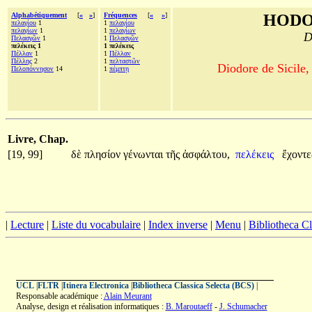
Alphabétiquement
[
«
»
]
Fréquences
[
«
»
]
HODO
πελαγίου
1
1
πελαγίου
πελαγίων
1
1
πελαγίων
D
Πελασγῶν
1
1
Πελασγῶν
πελέκεις 1
1 πελέκεις
Πέλλαν
1
1
Πέλλαν
Πέλλης
2
1
πελταστῶν
Diodore de Sicile,
Πελοπόννησον
14
1
πέμπτῃ
Livre, Chap.
[19, 99]
δὲ
πλησίον
γένωνται
τῆς
ἀσφάλτου,
πελέκεις
ἔχοντ
|
Lecture
|
Liste du vocabulaire
|
Index inverse
|
Menu
|
Bibliotheca C
UCL
|
FLTR
|
Itinera Electronica
|
Bibliotheca Classica Selecta (BCS)
|
Responsable académique :
Alain Meurant
Analyse, design et réalisation informatiques :
B. Maroutaeff
-
J. Schumacher