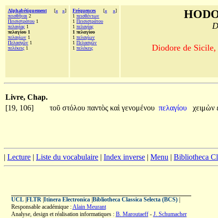
Alphabétiquement
[
«
»
]
Fréquences
[
«
»
]
HODO
πεισθῆναι
2
1
πεισθέντων
Πεισιστράτου
1
1
Πεισιστράτου
D
πελαγίας
1
1
πελαγίας
πελαγίου 1
1 πελαγίου
πελαγίων
1
1
πελαγίων
Πελασγῶν
1
1
Πελασγῶν
Diodore de Sicile,
πελέκεις
1
1
πελέκεις
Livre, Chap.
[19, 106]
τοῦ
στόλου
παντὸς
καὶ
γενομένου
πελαγίου
χειμὼν
|
Lecture
|
Liste du vocabulaire
|
Index inverse
|
Menu
|
Bibliotheca C
UCL
|
FLTR
|
Itinera Electronica
|
Bibliotheca Classica Selecta (BCS)
|
Responsable académique :
Alain Meurant
Analyse, design et réalisation informatiques :
B. Maroutaeff
-
J. Schumacher