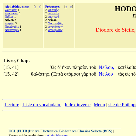
Alphabétiquement
[
«
»
]
Fréquences
[
«
»
]
HODO
ναυτικῶν
1
2
ναυτικῆς
νεανίσκων
1
2
ναυτικόν
D
Νεῖλος
1
2
ναυτικοῦ
Νείλου 2
2 Νείλου
νεκρῶν
9
2
Νεκτανεβὼς
Νεκτάνεβις
1
2
νενικήκασιν
Diodore de Sicile,
Νεκτανεβώ
1
2
νενικηκότες
Livre, Chap.
[15, 41]
Ὡς
δ'
ἧκον
πλησίον
τοῦ
Νείλου,
κατέλαβ
[15, 42]
θαλάττης.
(Ἑπτὰ
στόμασι
γὰρ
τοῦ
Νείλου
τὰς
εἰς
τ
|
Lecture
|
Liste du vocabulaire
|
Index inverse
|
Menu
|
site de Philip
UCL
|
FLTR
|
Itinera Electronica
|
Bibliotheca Classica Selecta (BCS)
|
Responsable académique :
Alain Meurant