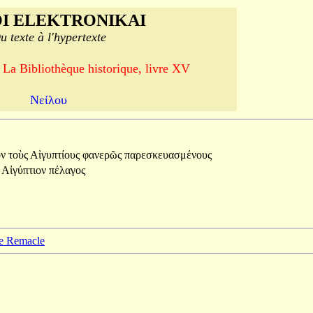
I ELEKTRONIKAI
u texte à l'hypertexte
 La Bibliothèque historique, livre XV
Νείλου
ον
τοὺς
Αἰγυπτίους
φανερῶς
παρεσκευασμένους
ὸ
Αἰγύπτιον
πέλαγος
pe Remacle