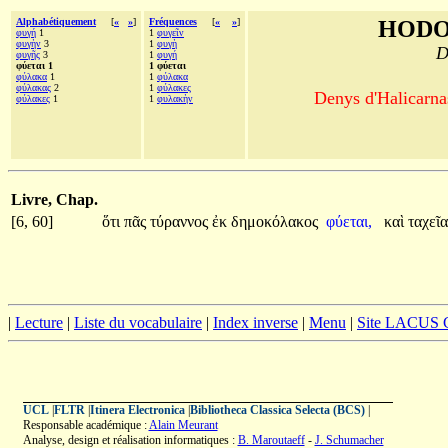
Alphabétiquement
[
«
»
]
Fréquences
[
«
»
]
HODO
φυγή
1
1
φυγεῖν
φυγὴν
3
1
φυγὴ
D
φυγῆς
3
1
φυγή
φύεται 1
1 φύεται
φύλακα
1
1
φύλακα
φύλακας
2
1
φύλακες
Denys d'Halicarnas
φύλακες
1
1
φυλακὴν
Livre, Chap.
[6, 60]
ὅτι
πᾶς
τύραννος
ἐκ
δημοκόλακος
φύεται,
καὶ
ταχεῖ
|
Lecture
|
Liste du vocabulaire
|
Index inverse
|
Menu
|
Site LACUS
UCL
|
FLTR
|
Itinera Electronica
|
Bibliotheca Classica Selecta (BCS)
|
Responsable académique :
Alain Meurant
Analyse, design et réalisation informatiques :
B. Maroutaeff
-
J. Schumacher