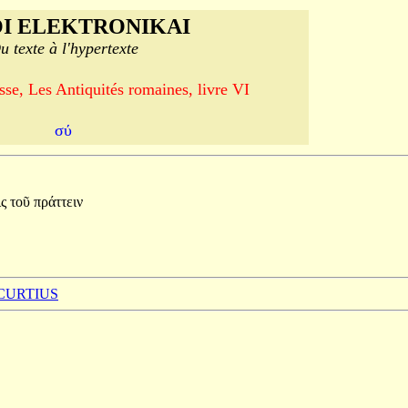
I ELEKTRONIKAI
u texte à l'hypertexte
se, Les Antiquités romaines, livre VI
σύ
ις
τοῦ
πράττειν
 CURTIUS