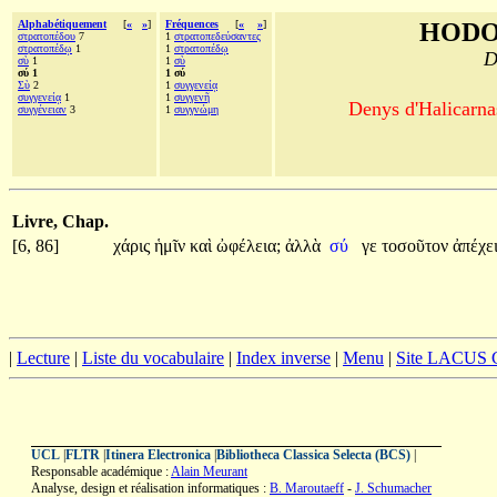
Alphabétiquement
[
«
»
]
Fréquences
[
«
»
]
HODO
στρατοπέδου
7
1
στρατοπεδεύσαντες
στρατοπέδῳ
1
1
στρατοπέδῳ
D
σὺ
1
1
σὺ
σύ 1
1 σύ
Σὺ
2
1
συγγενείᾳ
συγγενείᾳ
1
1
συγγενῆ
Denys d'Halicarnas
συγγένειαν
3
1
συγγνώμη
Livre, Chap.
[6, 86]
χάρις
ἡμῖν
καὶ
ὠφέλεια;
ἀλλὰ
σύ
γε
τοσοῦτον
ἀπέχε
|
Lecture
|
Liste du vocabulaire
|
Index inverse
|
Menu
|
Site LACUS
UCL
|
FLTR
|
Itinera Electronica
|
Bibliotheca Classica Selecta (BCS)
|
Responsable académique :
Alain Meurant
Analyse, design et réalisation informatiques :
B. Maroutaeff
-
J. Schumacher