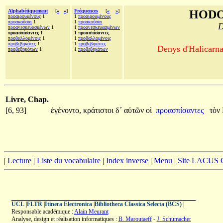
Alphabétiquement
[
«
»
]
Fréquences
[
«
»
]
HODO
προαιρουμένους
1
1
προαιρουμένους
προακοῦσαι
1
1
προακοῦσαι
D
προανεσκευασμένων
1
1
προανεσκευασμένων
προασπίσαντες 1
1 προασπίσαντες
προβαλλομένοις
1
1
προβαλλομένοις
προβεβηκότες
1
1
προβεβηκότες
Denys d'Halicarna
προβεβηκότων
1
1
προβεβηκότων
Livre, Chap.
[6, 93]
ἐγένοντο,
κράτιστοι
δ´
αὐτῶν
οἱ
προασπίσαντες
τὸν
|
Lecture
|
Liste du vocabulaire
|
Index inverse
|
Menu
|
Site LACUS
UCL
|
FLTR
|
Itinera Electronica
|
Bibliotheca Classica Selecta (BCS)
|
Responsable académique :
Alain Meurant
Analyse, design et réalisation informatiques :
B. Maroutaeff
-
J. Schumacher