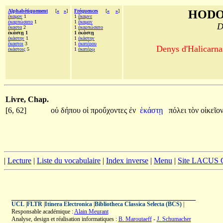
Alphabétiquement
[
«
»
]
Fréquences
[
«
»
]
HODO
ἔκαμον
1
1
ἔκαμνε
ἐκαρπώσατο
1
1
ἔκαμον
D
ἕκαστα
2
1
ἐκαρπώσατο
ἑκάστῃ 1
1 ἑκάστῃ
ἑκάστην
1
1
ἑκάστην
ἕκαστοι
3
1
ἑκατέρου
Denys d'Halicarnas
ἑκάστοις
5
1
ἑκατέρῳ
Livre, Chap.
[6, 62]
οὐ
δήπου
οἱ
προὔχοντες
ἐν
ἑκάστῃ
πόλει
τὸν
οἰκεῖο
|
Lecture
|
Liste du vocabulaire
|
Index inverse
|
Menu
|
Site LACUS
UCL
|
FLTR
|
Itinera Electronica
|
Bibliotheca Classica Selecta (BCS)
|
Responsable académique :
Alain Meurant
Analyse, design et réalisation informatiques :
B. Maroutaeff
-
J. Schumacher