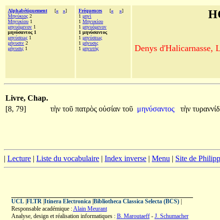
Alphabétiquement
[
«
»
]
Fréquences
[
«
»
]
H
Μηνύκιος
2
1
μηνὶ
Μηνυκίου
1
1
Μηνυκίου
μηνυόμενον
1
1
μηνυόμενον
μηνύσαντος 1
1 μηνύσαντος
μηνύσεως
1
1
μηνύσεως
μήνυσιν
2
1
μήνυσις
Denys d'Halicarnasse, Le
μήνυσις
1
1
μηνυτὴς
Livre, Chap.
[8, 79]
τὴν
τοῦ
πατρὸς
οὐσίαν
τοῦ
μηνύσαντος
τὴν
τυραννί
|
Lecture
|
Liste du vocabulaire
|
Index inverse
|
Menu
|
Site de Phili
UCL
|
FLTR
|
Itinera Electronica
|
Bibliotheca Classica Selecta (BCS)
|
Responsable académique :
Alain Meurant
Analyse, design et réalisation informatiques :
B. Maroutaeff
-
J. Schumacher